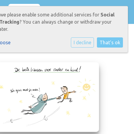
OUDERS
KINDEREN
 we please enable some additional services for
Social
Tracking
? You can always change or withdraw your
ter.
hoose
I decline
That's ok